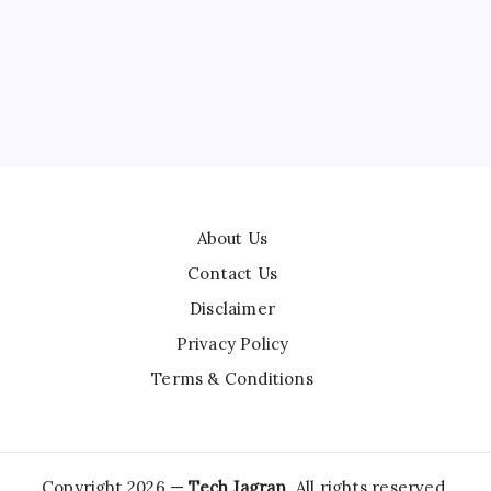
us 15R: The Value Flagship King Arrive
dia!
December 9, 2025
3 Min Read
y
Nik Mehra
No Comments
15R 2025 के लिए एक ज़बरदस्त “Value Flagship” के तौर पर सामने आ रहा ह
Plus 15 से ज़्यादा किफायती होने के बावजूद, टॉप-एंड परफॉरमेंस, एक सुपर-स्मूथ
 और Extreme Durability का बेहतरीन कॉम्बिनेशन है। यह स्मार्टफोन…
About Us
Contact Us
Disclaimer
Privacy Policy
Terms & Conditions
Copyright 2026 —
Tech Jagran
. All rights reserved.