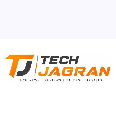
OnePl
in In
B
OnePlus 
यह फुल One
डिस्प्ले,