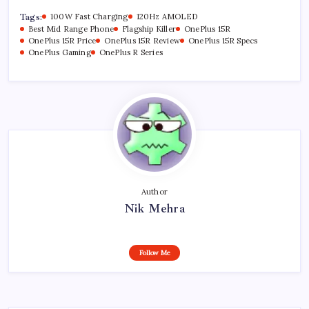
Tags:
100W Fast Charging
120Hz AMOLED
Best Mid Range Phone
Flagship Killer
OnePlus 15R
OnePlus 15R Price
OnePlus 15R Review
OnePlus 15R Specs
OnePlus Gaming
OnePlus R Series
Author
Nik Mehra
Follow Me