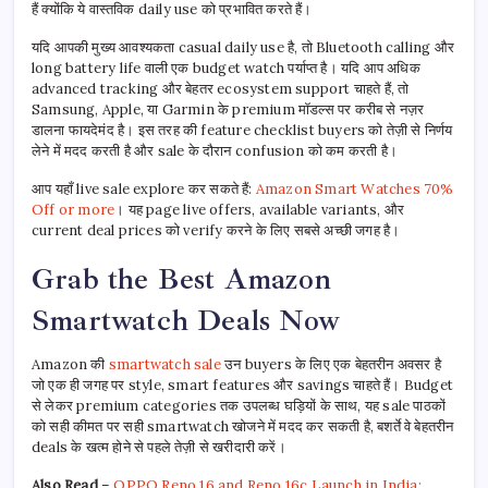
हैं क्योंकि ये वास्तविक daily use को प्रभावित करते हैं।
यदि आपकी मुख्य आवश्यकता casual daily use है, तो Bluetooth calling और
long battery life वाली एक budget watch पर्याप्त है। यदि आप अधिक
advanced tracking और बेहतर ecosystem support चाहते हैं, तो
Samsung, Apple, या Garmin के premium मॉडल्स पर करीब से नज़र
डालना फायदेमंद है। इस तरह की feature checklist buyers को तेज़ी से निर्णय
लेने में मदद करती है और sale के दौरान confusion को कम करती है।
आप यहाँ live sale explore कर सकते हैं:
Amazon Smart Watches 70%
Off or more
। यह page live offers, available variants, और
current deal prices को verify करने के लिए सबसे अच्छी जगह है।
Grab the Best Amazon
Smartwatch Deals Now
Amazon की
smartwatch sale
उन buyers के लिए एक बेहतरीन अवसर है
जो एक ही जगह पर style, smart features और savings चाहते हैं। Budget
से लेकर premium categories तक उपलब्ध घड़ियों के साथ, यह sale पाठकों
को सही कीमत पर सही smartwatch खोजने में मदद कर सकती है, बशर्ते वे बेहतरीन
deals के खत्म होने से पहले तेज़ी से खरीदारी करें।
Also Read
–
OPPO Reno 16 and Reno 16c Launch in India: