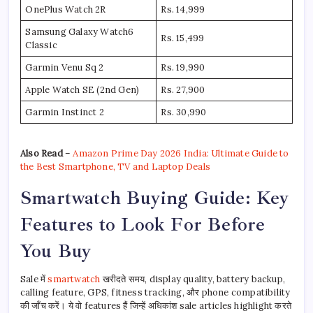
OnePlus Watch 2R
Rs. 14,999
Samsung Galaxy Watch6
Rs. 15,499
Classic
Garmin Venu Sq 2
Rs. 19,990
Apple Watch SE (2nd Gen)
Rs. 27,900
Garmin Instinct 2
Rs. 30,990
Also Read
–
Amazon Prime Day 2026 India: Ultimate Guide to
the Best Smartphone, TV and Laptop Deals
Smartwatch Buying Guide: Key
Features to Look For Before
You Buy
Sale में
smartwatch
खरीदते समय, display quality, battery backup,
calling feature, GPS, fitness tracking, और phone compatibility
की जाँच करें। ये वो features हैं जिन्हें अधिकांश sale articles highlight करते