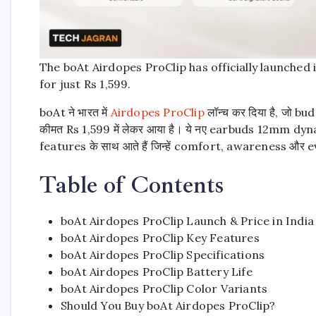
The boAt Airdopes ProClip has officially launched
for just Rs 1,599.
boAt ने भारत में
Airdopes ProClip
लॉन्च कर दिया है, जो 
कीमत Rs 1,599 में लेकर आया है। ये नए earbuds 12mm dyn
features के साथ आते हैं जिन्हें comfort, awareness और ev
Table of Contents
boAt Airdopes ProClip Launch & Price in India
boAt Airdopes ProClip Key Features
boAt Airdopes ProClip Specifications
boAt Airdopes ProClip Battery Life
boAt Airdopes ProClip Color Variants
Should You Buy boAt Airdopes ProClip?