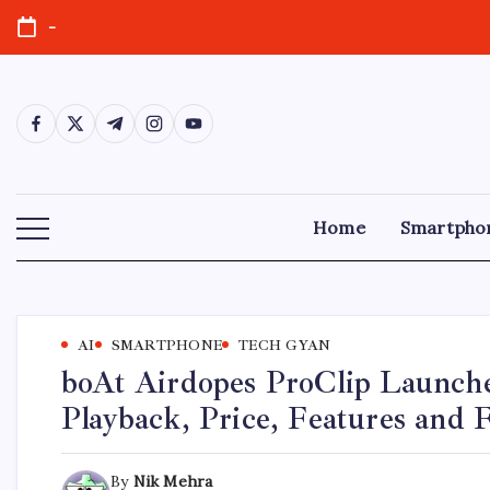
-
Home
Smartpho
AI
SMARTPHONE
TECH GYAN
boAt Airdopes ProClip Launche
Playback, Price, Features and F
By
Nik Mehra