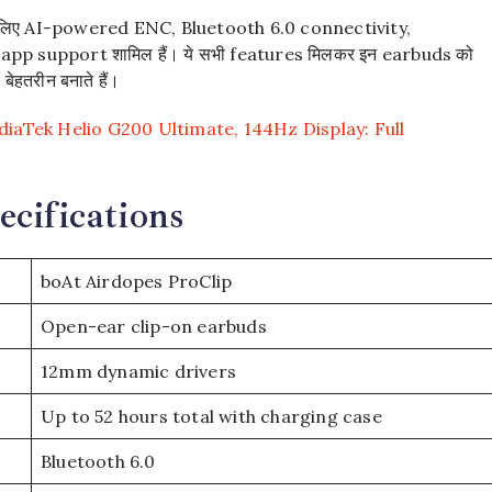
g के लिए AI-powered ENC, Bluetooth 6.0 connectivity,
app support शामिल हैं। ये सभी features मिलकर इन earbuds को
हतरीन बनाते हैं।
aTek Helio G200 Ultimate, 144Hz Display: Full
cifications
boAt Airdopes ProClip
Open-ear clip-on earbuds
12mm dynamic drivers
Up to 52 hours total with charging case
Bluetooth 6.0