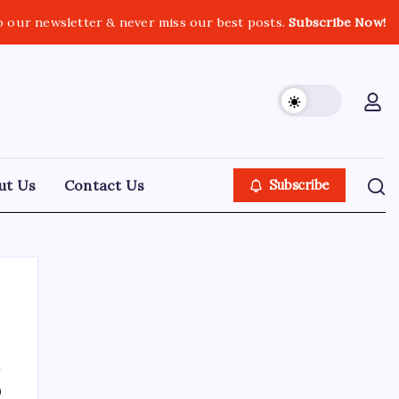
o our newsletter & never miss our best posts.
Subscribe Now!
ut Us
Contact Us
Subscribe
About Tech Jagran
0