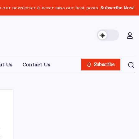
o our newsletter & never miss our best posts.
Subscribe Now!
ut Us
Contact Us
Subscribe
About Tech Jagran
0