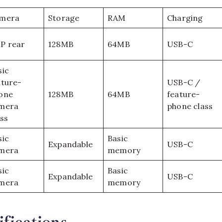
mera
Storage
RAM
Charging
P rear
128MB
64MB
USB-C
sic
ature-
USB-C /
one
128MB
64MB
feature-
mera
phone class
ass
sic
Basic
Expandable
USB-C
mera
memory
sic
Basic
Expandable
USB-C
mera
memory
fications