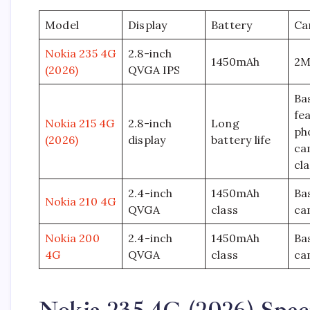
Model
Display
Battery
Ca
Nokia 235 4G
2.8-inch
1450mAh
2M
(2026)
QVGA IPS
Ba
fe
Nokia 215 4G
2.8-inch
Long
ph
(2026)
display
battery life
ca
cl
2.4-inch
1450mAh
Ba
Nokia 210 4G
QVGA
class
ca
Nokia 200
2.4-inch
1450mAh
Ba
4G
QVGA
class
ca
Nokia 235 4G (2026) Speci