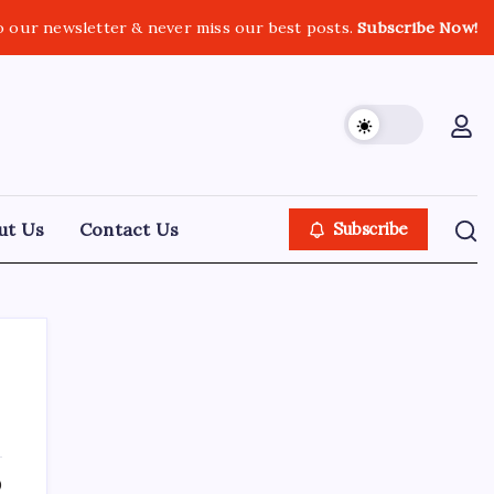
o our newsletter & never miss our best posts.
Subscribe Now!
ut Us
Contact Us
Subscribe
About Tech Jagran
0