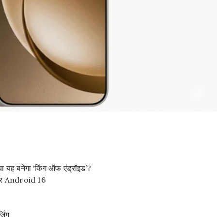
या यह बनेगा ‘किंग ऑफ एंड्रॉइड’?
और Android 16
िंग