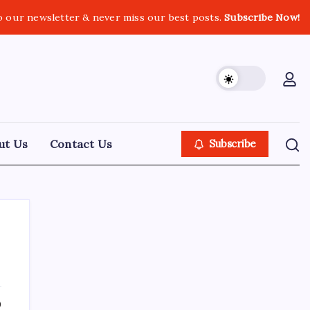
o our newsletter & never miss our best posts.
Subscribe Now!
ut Us
Contact Us
Subscribe
About Tech Jagran
0