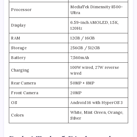
MediaTek Dimensity 8500-
Processor
Ultra
6.59-inch AMOLED, 1.5K,
Display
120Hz
RAM
12GB / 16GB
Storage
256GB / 512GB
Battery
7,560mAh
100W wired, 27W reverse
Charging
wired
Rear Camera
50MP + 8MP
Front Camera
20MP
OS
Android 16 with HyperOS 3
White, Mint Green, Orange,
Colors
Silver