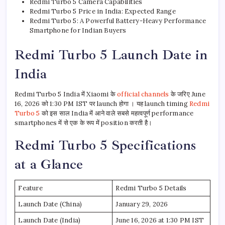
Redmi Turbo 5 Camera Capabilities
Redmi Turbo 5 Price in India: Expected Range
Redmi Turbo 5: A Powerful Battery-Heavy Performance
Smartphone for Indian Buyers
Redmi Turbo 5 Launch Date in
India
Redmi Turbo 5 India में Xiaomi के
official channels
के जरिए June
16, 2026 को 1:30 PM IST पर launch होगा । यह launch timing
Redmi
Turbo 5
को इस साल India में आने वाले सबसे महत्वपूर्ण performance
smartphones में से एक के रूप में position करती है।
Redmi Turbo 5 Specifications
at a Glance
Feature
Redmi Turbo 5 Details
Launch Date (China)
January 29, 2026
Launch Date (India)
June 16, 2026 at 1:30 PM IST