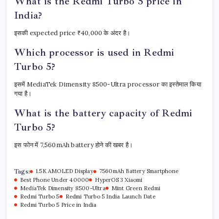
What is the Redmi Turbo 5 price in
India?
इसकी expected price ₹40,000 के अंदर है।
Which processor is used in Redmi
Turbo 5?
इसमें MediaTek Dimensity 8500-Ultra processor का इस्तेमाल किया
गया है।
What is the battery capacity of Redmi
Turbo 5?
इस फोन में 7,560mAh battery होने की खबर है।
Tags:
1.5K AMOLED Display
7560mAh Battery Smartphone
Best Phone Under 40000
HyperOS 3 Xiaomi
MediaTek Dimensity 8500-Ultra
Mint Green Redmi
Redmi Turbo 5
Redmi Turbo 5 India Launch Date
Redmi Turbo 5 Price in India