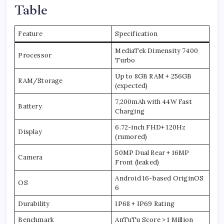
Table
Feature
Specification
MediaTek Dimensity 7400
Processor
Turbo
Up to 8GB RAM + 256GB
RAM/Storage
(expected)
7,200mAh with 44W Fast
Battery
Charging
6.72-inch FHD+ 120Hz
Display
(rumored)
50MP Dual Rear + 16MP
Camera
Front (leaked)
Android 16-based OriginOS
OS
6
Durability
IP68 + IP69 Rating
Benchmark
AnTuTu Score > 1 Million