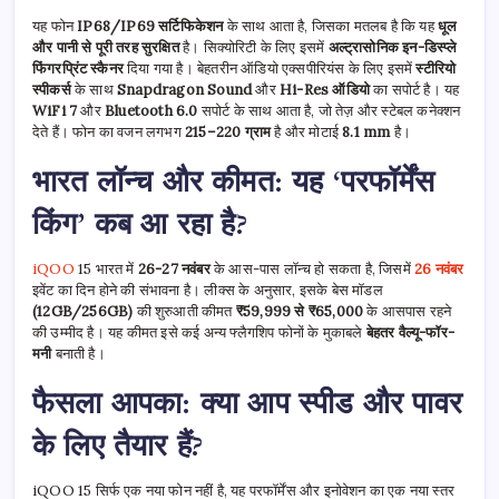
यह फोन
IP68/IP69 सर्टिफिकेशन
के साथ आता है, जिसका मतलब है कि यह
धूल
और पानी से पूरी तरह सुरक्षित
है। सिक्योरिटी के लिए इसमें
अल्ट्रासोनिक इन-डिस्प्ले
फिंगरप्रिंट स्कैनर
दिया गया है। बेहतरीन ऑडियो एक्सपीरियंस के लिए इसमें
स्टीरियो
स्पीकर्स
के साथ
Snapdragon Sound
और
Hi-Res ऑडियो
का सपोर्ट है। यह
WiFi 7
और
Bluetooth 6.0
सपोर्ट के साथ आता है, जो तेज़ और स्टेबल कनेक्शन
देते हैं। फोन का वजन लगभग
215–220 ग्राम
है और मोटाई
8.1 mm
है।
भारत लॉन्च और कीमत: यह ‘परफॉर्मेंस
किंग’ कब आ रहा है?
iQOO
15 भारत में
26-27 नवंबर
के आस-पास लॉन्च हो सकता है, जिसमें
26 नवंबर
इवेंट का दिन होने की संभावना है। लीक्स के अनुसार, इसके बेस मॉडल
(12GB/256GB)
की शुरुआती कीमत
₹59,999 से ₹65,000
के आसपास रहने
की उम्मीद है। यह कीमत इसे कई अन्य फ्लैगशिप फोनों के मुकाबले
बेहतर वैल्यू-फॉर-
मनी
बनाती है।
फैसला आपका: क्या आप स्पीड और पावर
के लिए तैयार हैं?
iQOO 15 सिर्फ एक नया फोन नहीं है, यह परफॉर्मेंस और इनोवेशन का एक नया स्तर