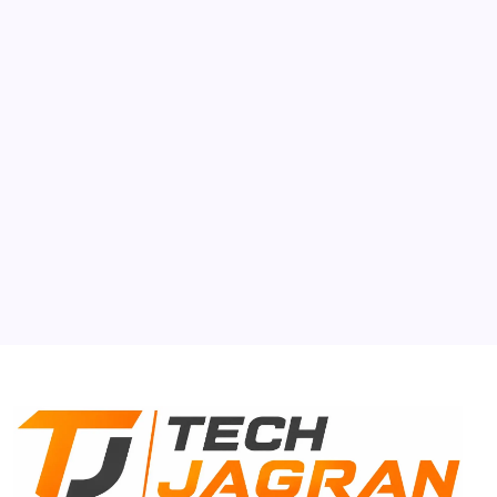
Auto Mobile
Gen-Z
Smartphone
Tech Gyan
About Us
Contact Us
Privacy Policy
Terms & Conditions
Disclaimer