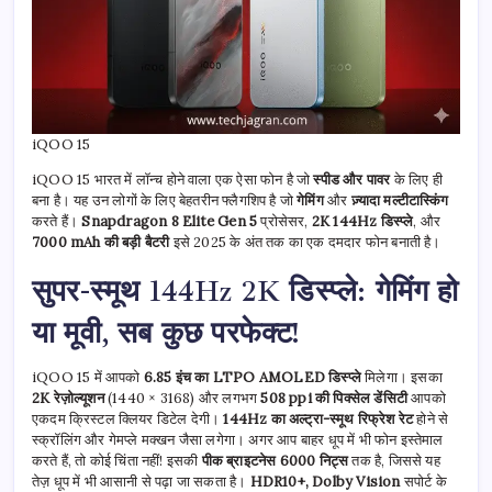
iQOO 15
iQOO 15 भारत में लॉन्च होने वाला एक ऐसा फोन है जो
स्पीड और पावर
के लिए ही
बना है। यह उन लोगों के लिए बेहतरीन फ्लैगशिप है जो
गेमिंग
और
ज़्यादा मल्टीटास्किंग
करते हैं।
Snapdragon 8 Elite Gen 5
प्रोसेसर,
2K 144Hz डिस्प्ले
, और
7000 mAh की बड़ी बैटरी
इसे 2025 के अंत तक का एक दमदार फोन बनाती है।
सुपर-स्मूथ 144Hz 2K डिस्प्ले: गेमिंग हो
या मूवी, सब कुछ परफेक्ट!
iQOO 15 में आपको
6.85 इंच का LTPO AMOLED डिस्प्ले
मिलेगा। इसका
2K रेज़ोल्यूशन
(1440 × 3168) और लगभग
508 ppi की पिक्सेल डेंसिटी
आपको
एकदम क्रिस्टल क्लियर डिटेल देगी।
144Hz का अल्ट्रा-स्मूथ रिफ्रेश रेट
होने से
स्क्रॉलिंग और गेमप्ले मक्खन जैसा लगेगा। अगर आप बाहर धूप में भी फोन इस्तेमाल
करते हैं, तो कोई चिंता नहीं! इसकी
पीक ब्राइटनेस 6000 निट्स
तक है, जिससे यह
तेज़ धूप में भी आसानी से पढ़ा जा सकता है।
HDR10+, Dolby Vision
सपोर्ट के