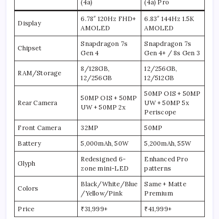
(4a)
(4a) Pro
6.78″ 120Hz FHD+
6.83″ 144Hz 1.5K
Display
AMOLED
AMOLED
Snapdragon 7s
Snapdragon 7s
Chipset
Gen 4
Gen 4+ / 8s Gen 3
8/128GB,
12/256GB,
RAM/Storage
12/256GB
12/512GB
50MP OIS + 50MP
50MP OIS + 50MP
Rear Camera
UW + 50MP 5x
UW + 50MP 2x
Periscope
Front Camera
32MP
50MP
Battery
5,000mAh, 50W
5,200mAh, 55W
Redesigned 6-
Enhanced Pro
Glyph
zone mini-LED
patterns
Black/White/Blue
Same + Matte
Colors
/Yellow/Pink
Premium
Price
₹31,999+
₹41,999+