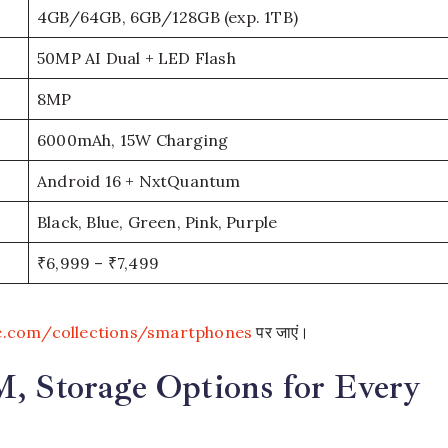
4GB/64GB, 6GB/128GB (exp. 1TB)​
50MP AI Dual + LED Flash​
8MP​
6000mAh, 15W Charging​
Android 16 + NxtQuantum​
Black, Blue, Green, Pink, Purple​
₹6,999 – ₹7,499
re.com/collections/smartphones
पर जाएं।
, Storage Options for Every