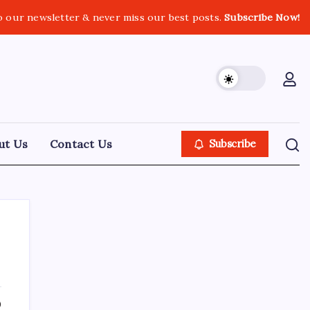
o our newsletter & never miss our best posts.
Subscribe Now!
ut Us
Contact Us
Subscribe
About Tech Jagran
0