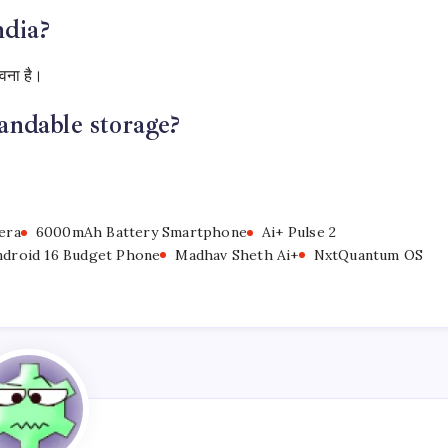
ndia?
वना है।
andable storage?
era
6000mAh Battery Smartphone
Ai+ Pulse 2
ndroid 16 Budget Phone
Madhav Sheth Ai+
NxtQuantum OS