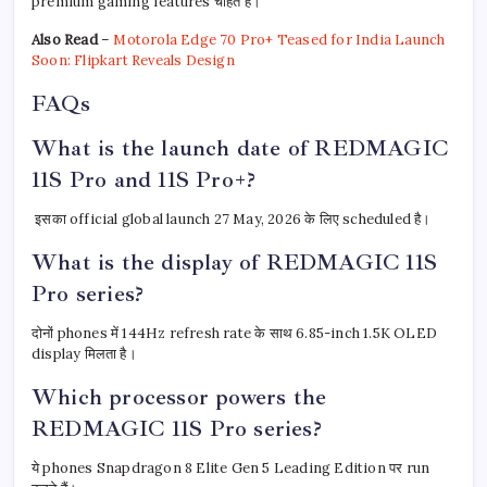
premium gaming features चाहते हैं।
Also Read
–
Motorola Edge 70 Pro+ Teased for India Launch
Soon: Flipkart Reveals Design
FAQs
What is the launch date of REDMAGIC
11S Pro and 11S Pro+?
इसका official global launch 27 May, 2026 के लिए scheduled है।
What is the display of REDMAGIC 11S
Pro series?
दोनों phones में 144Hz refresh rate के साथ 6.85-inch 1.5K OLED
display मिलता है।
Which processor powers the
REDMAGIC 11S Pro series?
ये phones Snapdragon 8 Elite Gen 5 Leading Edition पर run