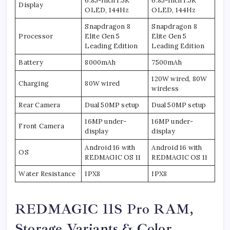
6.85-inch 1.5K
6.85-inch 1.5K
Display
OLED, 144Hz
OLED, 144Hz
Snapdragon 8
Snapdragon 8
Processor
Elite Gen 5
Elite Gen 5
Leading Edition
Leading Edition
Battery
8000mAh
7500mAh
120W wired, 80W
Charging
80W wired
wireless
Rear Camera
Dual 50MP setup
Dual 50MP setup
16MP under-
16MP under-
Front Camera
display
display
Android 16 with
Android 16 with
OS
REDMAGIC OS 11
REDMAGIC OS 11
Water Resistance
IPX8
IPX8
REDMAGIC 11S Pro RAM,
Storage Variants & Color