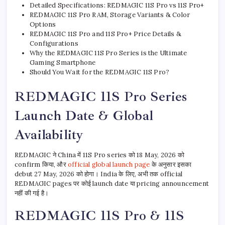
Detailed Specifications: REDMAGIC 11S Pro vs 11S Pro+
REDMAGIC 11S Pro RAM, Storage Variants & Color
Options
REDMAGIC 11S Pro and 11S Pro+ Price Details &
Configurations
Why the REDMAGIC 11S Pro Series is the Ultimate
Gaming Smartphone
Should You Wait for the REDMAGIC 11S Pro?
REDMAGIC 11S Pro Series
Launch Date & Global
Availability
REDMAGIC ने China में 11S Pro series को 18 May, 2026 को
confirm किया, और
official global launch page
के अनुसार इसका
debut 27 May, 2026 को होगा। India के लिए, अभी तक official
REDMAGIC pages पर कोई launch date या pricing announcement
नहीं की गई है।
REDMAGIC 11S Pro & 11S