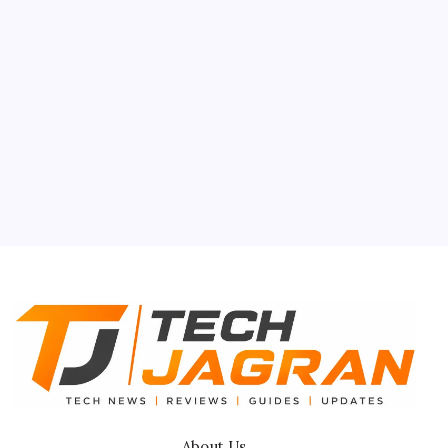
Smartphone
Tech Gyan
About Us
Contact Us
Privacy Policy
Terms & Conditions
Disclaimer
About Us