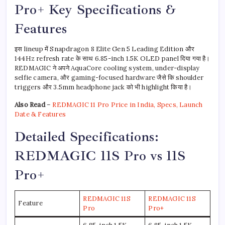
Pro+ Key Specifications &
Features
इस lineup में Snapdragon 8 Elite Gen 5 Leading Edition और
144Hz refresh rate के साथ 6.85-inch 1.5K OLED panel दिया गया है।
REDMAGIC ने अपने AquaCore cooling system, under-display
selfie camera, और gaming-focused hardware जैसे कि shoulder
triggers और 3.5mm headphone jack को भी highlight किया है।
Also Read
–
REDMAGIC 11 Pro Price in India, Specs, Launch
Date & Features
Detailed Specifications:
REDMAGIC 11S Pro vs 11S
Pro+
REDMAGIC 11S
REDMAGIC 11S
Feature
Pro
Pro+