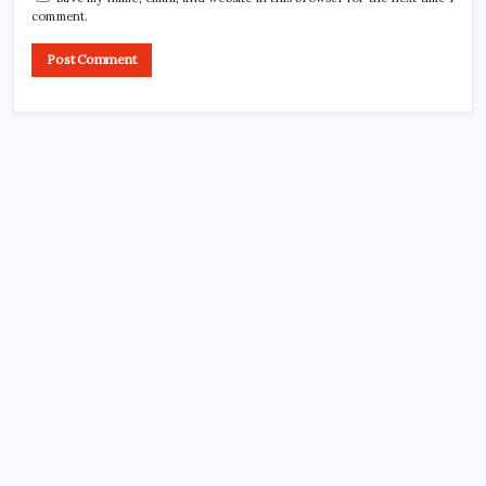
comment.
About Tech Jagran
Tech Jagran