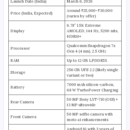
Launch Date (India)
March 6, 2026
Around ₹25,000–₹30,000
Price (India, Expected)
(varies by offer)​
6.78″ 1.5K Extreme
Display
AMOLED, 144 Hz, 5200 nits,
HDR10+
Qualcomm Snapdragon 7s
Processor
Gen 4 (4 nm), 2.5 GHz
RAM
Up to 12 GB LPDDR5X
256 GB UFS 2.2 (likely single
Storage
variant or two)
7000 mAh silicon-carbon,
Battery
68 W TurboPower Charging
50 MP Sony LYT-710 (OIS) +
Rear Camera
13 MP ultrawide
50 MP selfie camera with
Front Camera
moto ai enhancements
Android 16 with 3 years of