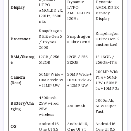
Dynamic
Dynamic
LTPO
Display
LTPO
AMOLED 2X,
AMOLED 2X,
AMOLED 2X,
Privacy
120Hz, 2600
120Hz
Display
nits
Snapdragon
Snapdragon
8 Elite Gen 5
Snapdragon
Processor
8 Elite Gen 5
/ Exynos
8 Elite Gen 5
customized
2600
RAM/Storag
12GB / 256-
12GB / 256-
12-16GB /
e
512GB
512GB
256GB-1TB
200MP Wide
50MP Wide +
50MP Wide +
Camera
F1.4 + 50MP
10MP Tele 3x
10MP Tele 3x
(Rear)
UW + 50MP
+ 12MP UW
+ 12MP UW
5x + 10MP 3x
4300mAh,
5000mAh,
Battery/Cha
25W wired,
4900mAh
60W Super
rging
25W
Fast
wireless
Android 16,
Android 16,
Android 16,
OS
One UI 8.5
One UI 8.5
One UI 8.5