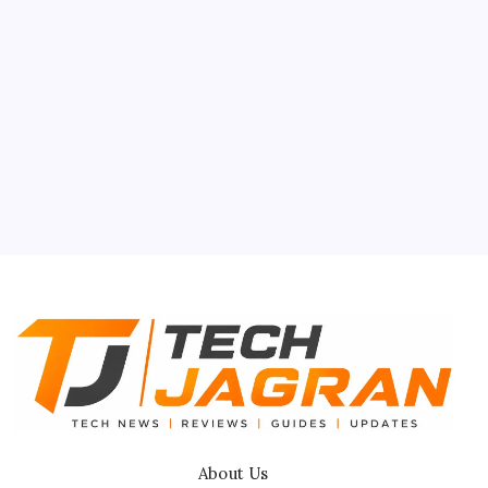
Smartphone
Tech Gyan
About Us
Contact Us
Privacy Policy
Terms & Conditions
Disclaimer
About Us